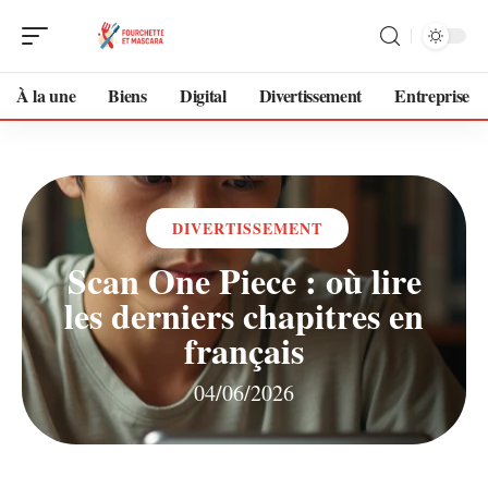
À la une
Biens
Digital
Divertissement
Entreprise
DIVERTISSEMENT
Scan One Piece : où lire
les derniers chapitres en
français
04/06/2026