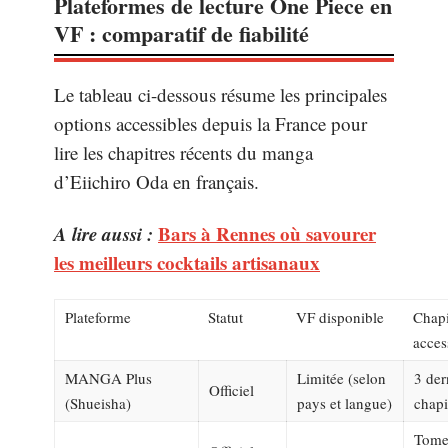
Plateformes de lecture One Piece en
VF : comparatif de fiabilité
Le tableau ci-dessous résume les principales
options accessibles depuis la France pour
lire les chapitres récents du manga
d’Eiichiro Oda en français.
A lire aussi :
Bars à Rennes où savourer
les meilleurs cocktails artisanaux
Plateforme
Statut
VF disponible
Chapi
acces
MANGA Plus
Limitée (selon
3 der
Officiel
(Shueisha)
pays et langue)
chapi
Tome