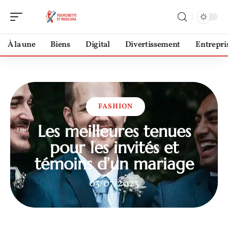
À la une
Biens
Digital
Divertissement
Entrepri
FASHION
Les meilleures tenues
pour les invités et
témoins d’un mariage
03/07/2023