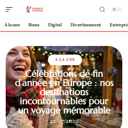
À la une
Biens
Digital
Divertissement
Entrepri
À LA UNE
Célébrations de fin
d’année en Europe : nos
destinations
incontournables pour
un voyage mémorable
22/07/2026