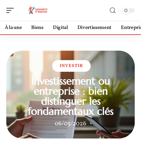
À la une
Biens
Digital
Divertissement
Entrepri
INVESTIR
Investissement ou
entreprise : bien
distinguer les
fondamentaux clés
06/03/2026