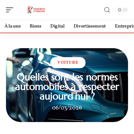
À la une
Biens
Digital
Divertissement
Entrepri
VOITURE
Quelles sont les normes
automobiles à respecter
aujourd’hui ?
06/03/2026