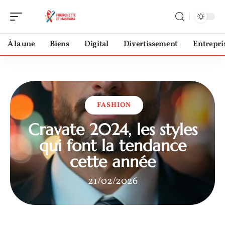
À la une
Biens
Digital
Divertissement
Entrepri
FASHION
Cravate 2024, les styles
qui font la tendance
cette année
21/02/2026