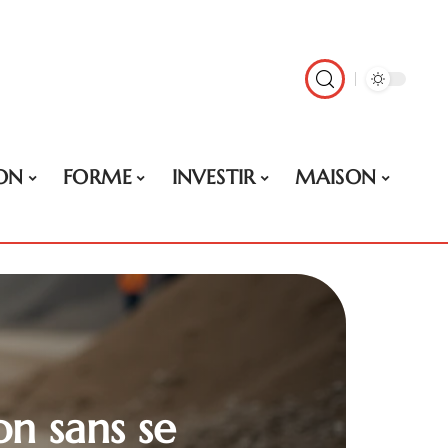
ON
FORME
INVESTIR
MAISON
on sans se