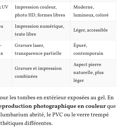
x UV
Impression couleur,
Moderne,
photo HD, formes libres
lumineux, coloré
ou
Impression numérique,
Léger, accessible
texte libre
-
Gravure laser,
Épuré,
ux
transparence partielle
contemporain
Aspect pierre
Gravure et impression
naturelle, plus
combinées
léger
pour les tombes en extérieur exposées au gel. En
reproduction photographique en couleur
que
columbarium abrité, le PVC ou le verre trempé
sthétiques différentes.