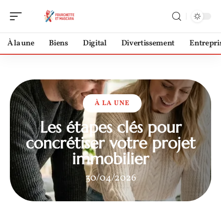
À la une
Biens
Digital
Divertissement
Entrepri
À LA UNE
Les étapes clés pour
concrétiser votre projet
immobilier
30/04/2026