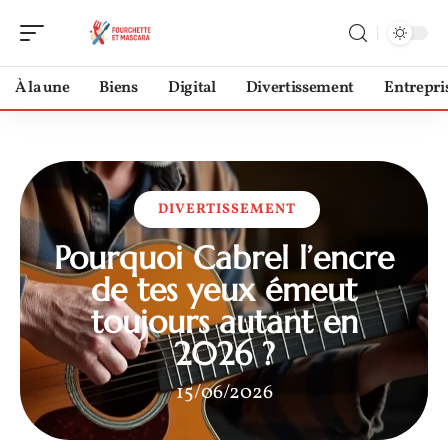
À la une
Biens
Digital
Divertissement
Entrepri
DIVERTISSEMENT
Pourquoi Cabrel l’encre
de tes yeux émeut
toujours autant en
2026 ?
15/06/2026