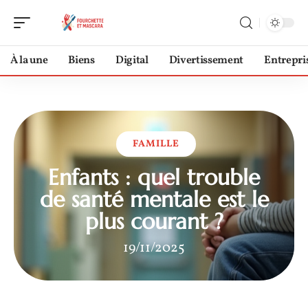
À la une
Biens
Digital
Divertissement
Entrepri
FAMILLE
Enfants : quel trouble
de santé mentale est le
plus courant ?
19/11/2025