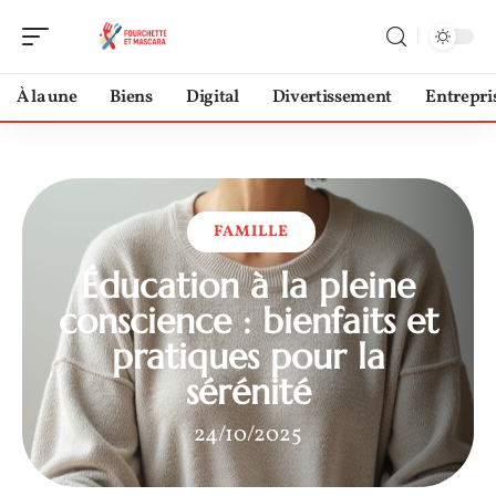
À la une
Biens
Digital
Divertissement
Entrepri
FAMILLE
Éducation à la pleine
conscience : bienfaits et
pratiques pour la
sérénité
24/10/2025