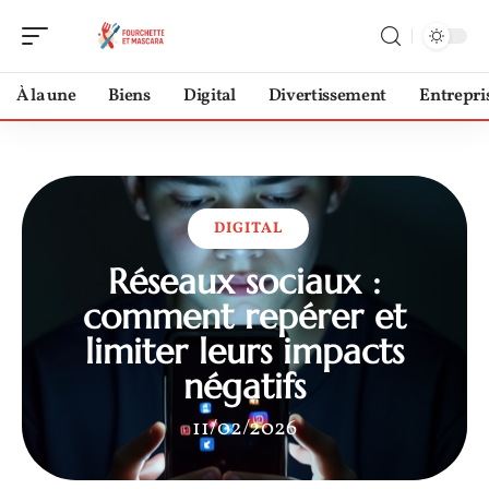
À la une
Biens
Digital
Divertissement
Entrepri
DIGITAL
Réseaux sociaux :
comment repérer et
limiter leurs impacts
négatifs
11/02/2026