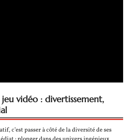
jeu vidéo : divertissement,
al
tif, c’est passer à côté de la diversité de ses
mmédiat : plonger dans des univers ingénieux,