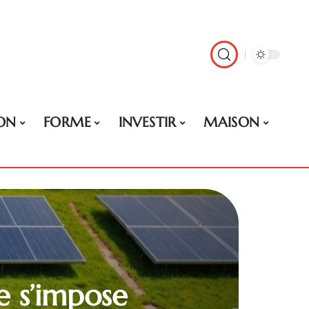
ON
FORME
INVESTIR
MAISON
e s’impose