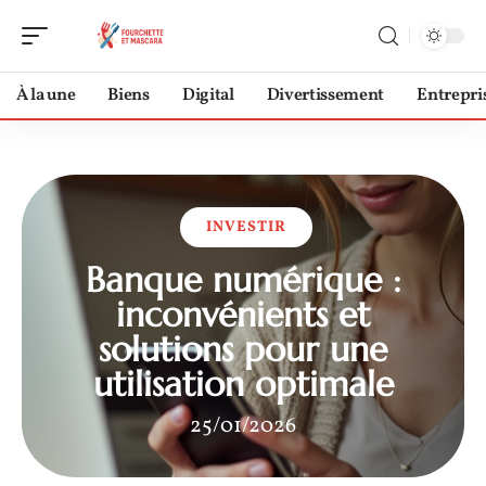
À la une
Biens
Digital
Divertissement
Entrepri
INVESTIR
Banque numérique :
inconvénients et
solutions pour une
utilisation optimale
25/01/2026