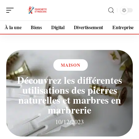
À la une
Biens
Digital
Divertissement
Entreprise
MAISON
Découvrez les différentes
utilisations des pierres
naturelles et marbres en
marbrerie
10/12/2023